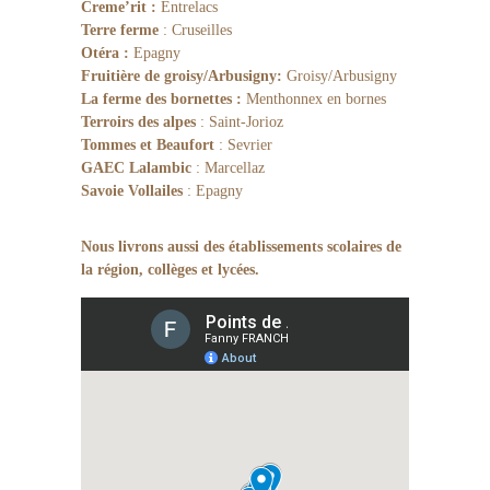
Creme’rit :
Entrelacs
Terre ferme
: Cruseilles
Otéra :
Epagny
Fruitière de groisy/Arbusigny:
Groisy/Arbusigny
La ferme des bornettes :
Menthonnex en bornes
Terroirs des alpes
: Saint-Jorioz
Tommes et Beaufort
: Sevrier
GAEC Lalambic
: Marcellaz
Savoie Vollailes
: Epagny
Nous livrons aussi des établissements scolaires de
la région, collèges et lycées.