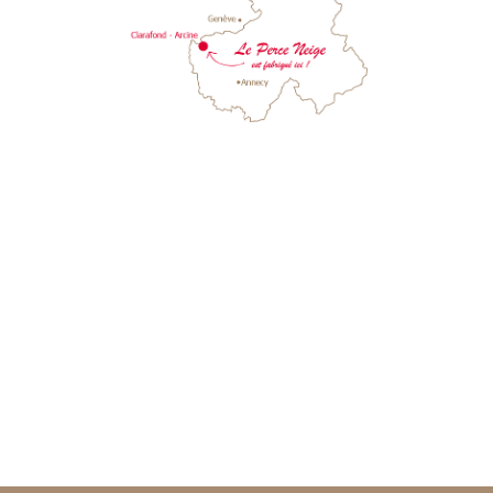
GAEC La Forêt du Rhône
134 rue du Rhône
74270 CLARAFOND - ARCINE
HAUTE-SAVOIE - FRANCE
Famille FRANCHET
04 50 77 97 07
06 58 06 71 16 Fanny FRANCHET
06 31 50 32 23 Bernard FRANCHET
bernard.franchet74@orange.fr