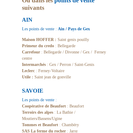
Ou dans les
points de vente
suivants
AIN
Les points de vente :
Ain / Pays de Gex
Maison HOFFER :
Saint genis pouilly
Primeur du credo
: Bellegarde
Carrefour
: Bellegarde / Divonne / Gex / Ferney
centre
Intermarchés
: Gex / Perron / Saint-Genis
Leclerc
: Ferney-Voltaire
Utile :
Saint jean de gonville
SAVOIE
Les points de vente :
Coopérative de Beaufort
: Beaufort
Terroirs des alpes
: La Bathie /
Moutiers/Bassens/Ugine
Tommes et Beaufort
: Chambéry
SAS La ferme du rocher
: Jarsy